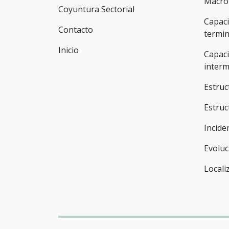
Macro
Coyuntura Sectorial
Capaci
Contacto
termi
Inicio
Capaci
inter
Estru
Estru
Incide
Evoluc
Locali