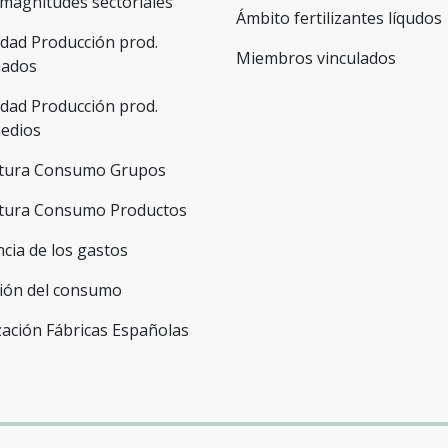
magnitudes sectoriales
Ámbito fertilizantes líqudos
dad Producción prod.
Miembros vinculados
nados
dad Producción prod.
medios
ctura Consumo Grupos
ctura Consumo Productos
ncia de los gastos
ión del consumo
zación Fábricas Españolas